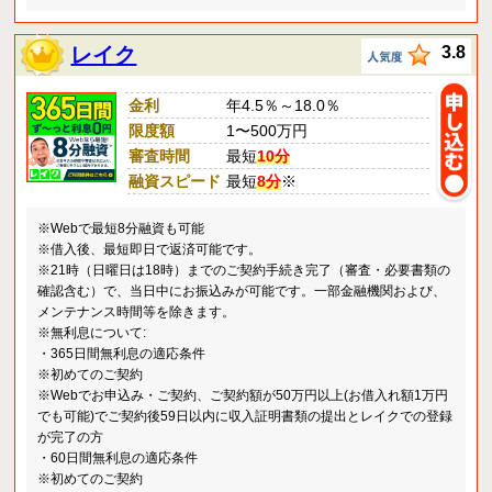
レイク
3.8
金利
年4.5％～18.0％
限度額
1〜500万円
審査時間
最短
10分
融資スピード
最短
8分
※
※Webで最短8分融資も可能
※借入後、最短即日で返済可能です。
※21時（日曜日は18時）までのご契約手続き完了（審査・必要書類の
確認含む）で、当日中にお振込みが可能です。一部金融機関および、
メンテナンス時間等を除きます。
※無利息について:
・365日間無利息の適応条件
※初めてのご契約
※Webでお申込み・ご契約、ご契約額が50万円以上(お借入れ額1万円
でも可能)でご契約後59日以内に収入証明書類の提出とレイクでの登録
が完了の方
・60日間無利息の適応条件
※初めてのご契約