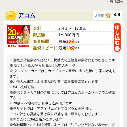
※当社調べ
アコム
4.8
金利
2.4％ ～ 17.9％
限度額
1〜800万円
審査時間
最短
20分
※1
融資スピード
最短
20分
※1
※当社は貸金業者ではなく、提携先の正規登録業者におつなぎします
※ 安定した収入がある場合はお申込み可能
※ クレジットカードは、カードローン審査に通った後に、案内があり
ます。
※お借入れ総額により収入証明書（源泉徴収票等）が必要
※WEB完結可能
※提携ＣＤ・ＡＴＭの詳細についてはアコムのホームページでご確認
下さい。
※20歳～72歳の方がお申し込み頂けます
※当サイトでは、アフィリエイトプログラムを利用し、
アコム社から委託を受け広告収益を得て運営しております
※アコムには3秒診断がございます
※金融機関・お申込時間帯によってはご利用いただけない場合がござ