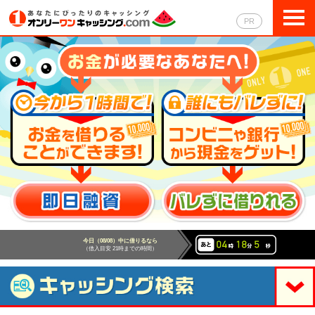
トップページ
PR
即日融資キャッシング
自動審査キャッシング
銀行カードローン
クレジットカード
ビジネスローン
レディースローン
今日（08/08）中に借りるなら
（借入目安 21時までの時間）
キャッシング一覧比較