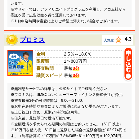
います。
※本サイトでは、アフィリエイトプログラムを利用し、アコム社から
委託を受け広告収益を得て運用しております。
※1 お申込時間や審査によりご希望に添えない場合がございます。
プロミス
4.3
金利
2.5％～18.0％
限度額
1〜800万円
審査時間
最短
3分
融資スピード
最短
3分
※無利息サービスの詳細は、公式サイトでご確認ください。
※プロミスは、SMBCコンシューマーファイナンス株式会社が提供。
※審査最短3分の可能時間は、9:00～21:00。
※お申込み時間や審査によりご希望に添えない場合がございます。
※土日祝日も含め、原則24時間振込可能。
※借入後、最短即日で返済可能です。
※全額返済を求められる期間の制限はございません。（61日以上）
※10万円を借入後、61日後に返済した場合の返済金額は102,974円で
す。（利率計算式：10万円×17.8%/365* 61+100万円 = 102,974円）