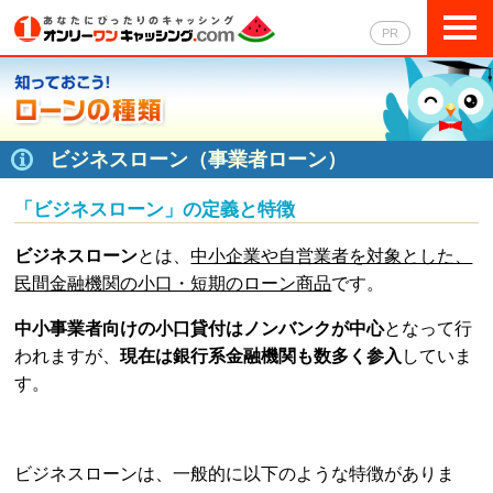
トップページ
PR
即日融資キャッシング
自動審査キャッシング
ビジネスローン（事業者ローン）
銀行カードローン
「ビジネスローン」の定義と特徴
ビジネスローン
とは、
中小企業や自営業者を対象とした、
クレジットカード
民間金融機関の小口・短期のローン商品
です。
ビジネスローン
中小事業者向けの小口貸付はノンバンクが中心
となって行
われますが、
現在は銀行系金融機関も数多く参入
していま
レディースローン
す。
キャッシング一覧比較
ビジネスローンは、一般的に以下のような特徴がありま