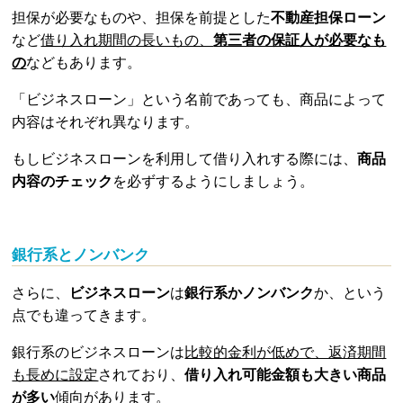
担保が必要なものや、担保を前提とした
不動産担保ローン
など
借り入れ期間の長いもの、
第三者の保証人が必要なも
の
などもあります。
「ビジネスローン」という名前であっても、商品によって
内容はそれぞれ異なります。
もしビジネスローンを利用して借り入れする際には、
商品
内容のチェック
を必ずするようにしましょう。
銀行系とノンバンク
さらに、
ビジネスローン
は
銀行系かノンバンク
か、という
点でも違ってきます。
銀行系のビジネスローンは
比較的金利が低めで、返済期間
も長めに設定
されており、
借り入れ可能金額も大きい商品
が多い
傾向があります。