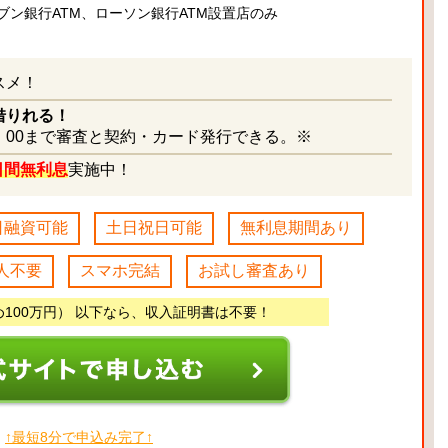
ブン銀行ATM、ローソン銀行ATM設置店のみ
スメ！
借りれる！
：00まで審査と契約・カード発行できる。※
日間無利息
実施中！
日融資可能
土日祝日可能
無利息期間あり
人不要
スマホ完結
お試し審査あり
め100万円） 以下なら、収入証明書は不要！
↑最短8分で申込み完了↑