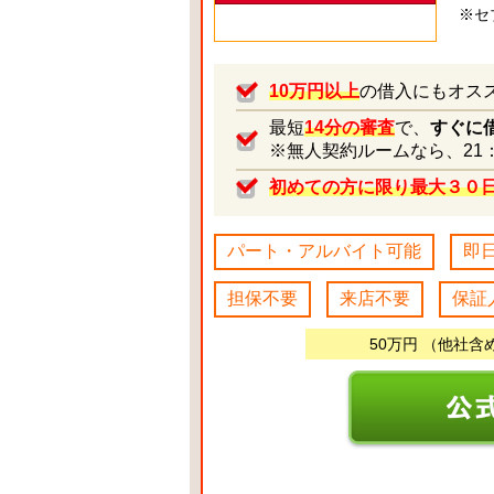
※セ
10万円以上
の借入にもオス
最短
14分の審査
で、
すぐに
※無人契約ルームなら、21
初めての方に限り最大３０
パート・アルバイト可能
即
担保不要
来店不要
保証
50万円 （他社含