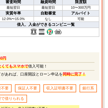
審査時間
融資時間
限度額
最短翌日
最短翌日
10〜300万円
実質年率
自動審査
アルバイト
12.0%〜15.0%
なし
可能
借入、入金ができるコンビニ一覧
0円
なくてもスマホで
借入可能！
ドがあれば、口座開設とローン申込を
同時に完了！
保不要
保証人不要
収入証明書不要
銀行系
密で借りられる