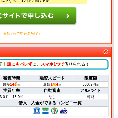
円 以下なら、収入証明書は不要！
↑最短8分で申込み完了↑
了】
誰にもバレず
に、
スマホ1つで
借りられる！
審査時間
融資スピード
限度額
最短
14分
最短
14分
800万円
※
※
※
実質年率
自動審査
アルバイト
3.0％～18.0％
なし
可能
借入、入金ができるコンビニ一覧