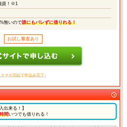
融資！※1
！
0%無いので
誰にもバレずに借りれる！
お試し審査あり
↑スマホ完結で申込み完了↑
入出来る！】
4時間
いつでも借りれる！