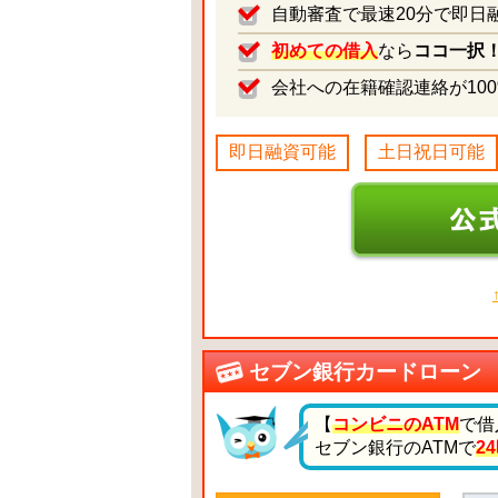
自動審査で最速20分で即日
初めての借入
なら
ココ一択
会社への在籍確認連絡が10
即日融資可能
土日祝日可能
セブン銀行カードローン
【
コンビニのATM
で借
セブン銀行のATMで
2