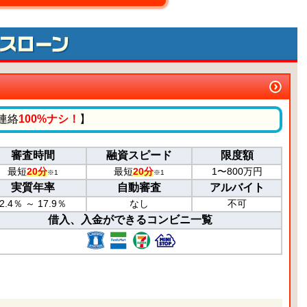
連絡
100%ナシ！
】
審査時間
融資スピード
限度額
最短
20分
最短
20分
1〜800万円
※1
※1
実質年率
自動審査
アルバイト
2.4％ ～ 17.9％
なし
不可
借入、入金ができるコンビニ一覧