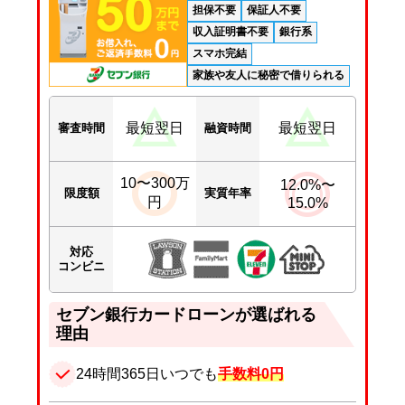
担保不要
保証人不要
収入証明書不要
銀行系
スマホ完結
家族や友人に秘密で借りられる
最短翌日
最短翌日
審査時間
融資時間
10〜300万
12.0%〜
限度額
実質年率
円
15.0%
対応
コンビニ
セブン銀行カードローンが選ばれる
理由
24時間365日いつでも
手数料0円