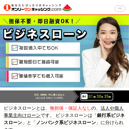
トップページ
PR
即日融資キャッシング
自動審査キャッシング
銀行カードローン
クレジットカード
ビジネスローン
今日（08/08）中に借りるなら
レディースローン
（借入目安 21時までの時間）
ビジネスローンとは、
無担保・保証人なし
の、
法人や個人
キャッシング一覧比較
事業主向けローン
です。 ビジネスローンは「
銀行系ビジネ
スローン
」と「
ノンバンク系ビジネスローン
」に分けられ