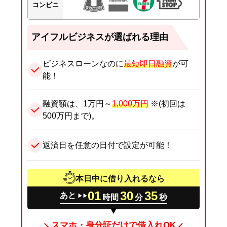
コンビニ
アイフルビジネスが選ばれる理由
ビジネスローンなのに
最短即日融資
が可
能！
融資額は、1万円～
1,000万円
※(初回は
500万円まで)。
返済日を任意の日付で設定が可能！
本日中に借り入れるなら
01
30
34
あと
時間
分
秒
▶▶
スマホ・身分証だけで借入れOK