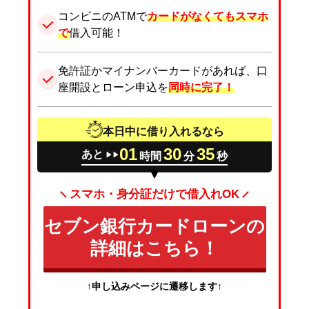
コンビニのATMで
カードがなくてもスマホ
で
借入可能！
免許証かマイナンバーカードがあれば、口
座開設とローン申込を
同時に完了！
本日中に借り入れるなら
01
30
34
あと
時間
分
秒
▶▶
スマホ・身分証だけで借入れOK
セブン銀行カードローンの
詳細はこちら！
↑申し込みページに遷移します↑