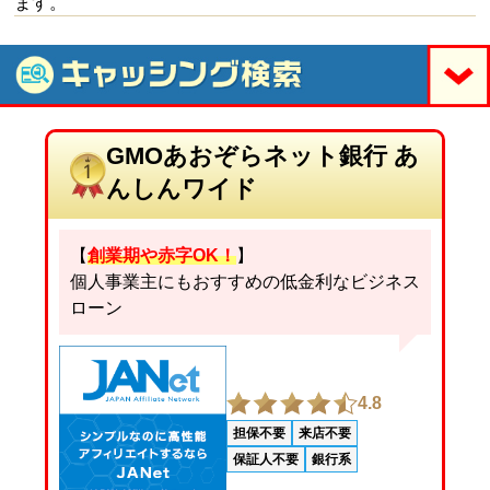
ます。
GMOあおぞらネット銀行 あ
んしんワイド
【
創業期や赤字OK！
】
個人事業主にもおすすめの低金利なビジネス
ローン
4.8
担保不要
来店不要
保証人不要
銀行系