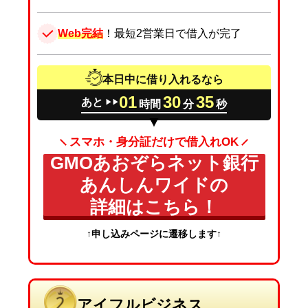
Web完結
！最短2営業日で借入が完了
本日中に借り入れるなら
01
30
34
あと
時間
分
秒
▶▶
スマホ・身分証だけで借入れOK
GMOあおぞらネット銀行
あんしんワイドの
詳細はこちら！
↑申し込みページに遷移します↑
アイフルビジネス