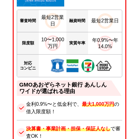
最短2営業
最短2営業日
審査時間
融資時間
日
10〜1,000
年0.9%〜年
限度額
実質年率
万円
14.0%
対応
コンビニ
GMOあおぞらネット銀行 あんしん
ワイドが選ばれる理由
金利0.9%〜と低金利で、
最大1,000万円
の
借入限度額！
決算書・事業計画・担保・保証人なし
で審
査OK！