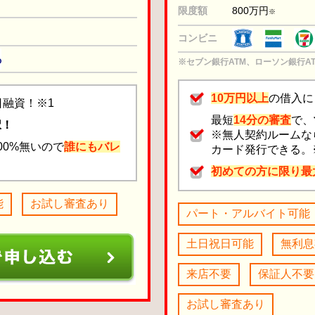
限度額
800万円
※
コンビニ
※セブン銀行ATM、ローソン銀行A
10万円以上
の借入に
日融資！※1
最短
14分の審査
で、
択！
※無人契約ルームな
00%無いので
誰にもバレ
カード発行できる。
初めての方に限り最
能
お試し審査あり
パート・アルバイト可能
土日祝日可能
無利息
来店不要
保証人不要
お試し審査あり