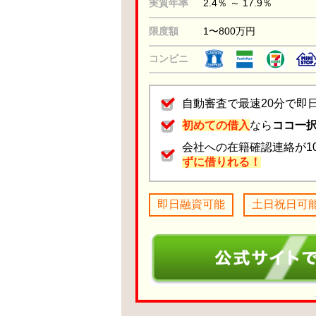
実質年率
2.4％ ～ 17.9％
限度額
1〜800万円
コンビニ
自動審査で最速20分で即
初めての借入
なら
ココ一
会社への在籍確認連絡が1
ずに借りれる！
即日融資可能
土日祝日可