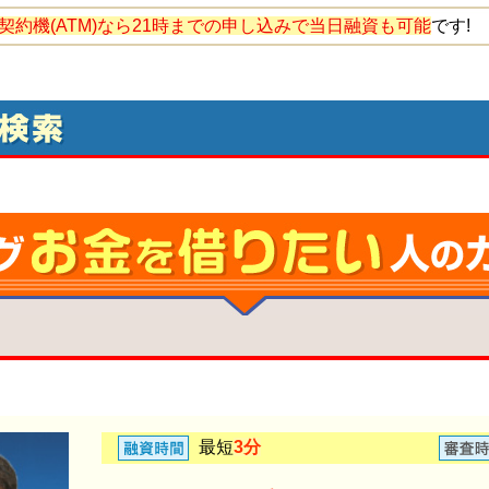
契約機(ATM)なら21時までの申し込みで当日融資も可能
です!
最短
3分