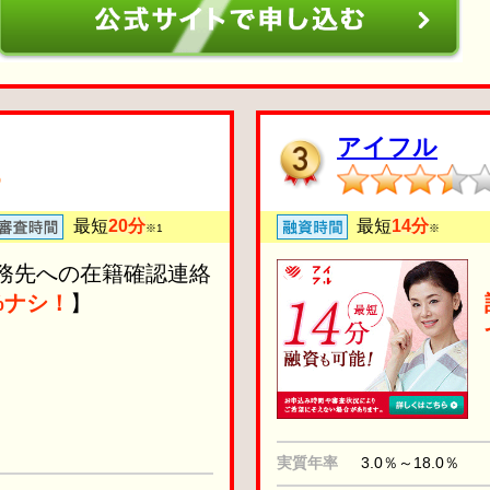
アイフル
6
最短
20分
最短
14分
※1
※
務先への在籍確認連絡
0%ナシ！
】
実質年率
3.0％～18.0％