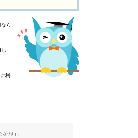
前なら
難し
ぐに利
となります。