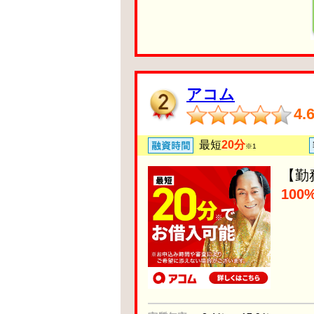
アコム
4.
最短
20分
※1
【勤
10