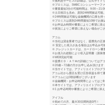
※無利息サービスの詳細は、公式サイト
※プロミスは、SMBCコンシューマーフ
※審査最短3分の可能時間は、9:00～21:0
※土日祝日も含め、原則24時間振込可能
※24時間振込可能な金融機関の口座を持
※プロミスは原則24時間最短10秒でお振
※お申込み時間や審査によりご希望に添
※状況によりご希望に添えない場合がご
アコム
※当社は貸金業者ではなく、提携先の正
※ 安定した収入がある場合はお申込み可
※ クレジットカードは、カードローン審
※お借入れ総額により収入証明書（源泉
※WEB完結可能
※提携ＣＤ・ＡＴＭの詳細についてはア
※20歳～72歳の方がお申し込み頂けます
※当サイトでは、アフィリエイトプログ
アコム社から委託を受け広告収益を得て
※アコムには3秒診断がございます
※金融機関・お申込時間帯によってはご
※本サイトでは、アフィリエイトプログ
※1 お申込時間や審査によりご希望に添
アイフル
※初めての方、最大30日間利息0円！