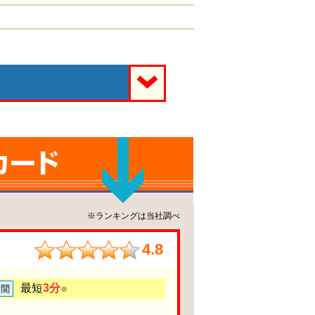
※ランキングは当社調べ
4.8
最短
3分
※