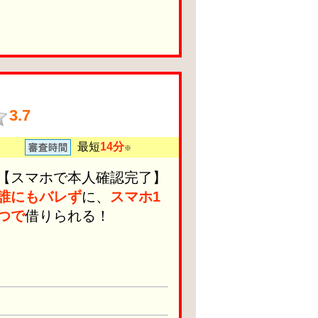
3.7
最短
14分
※
【スマホで本人確認完了】
誰にもバレず
に、
スマホ1
つで
借りられる！