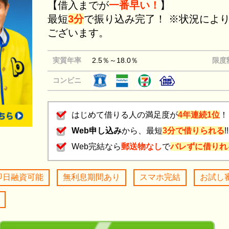
【借入までが
一番早い！
】
最短
3分
で振り込み完了！ ※状況によ
ございます。
実質年率
2.5％～18.0％
限度
コンビニ
はじめて借りる人の満足度が
4年連続1位
！
Web申し込み
から、最短
3分で借りられる
!!
Web完結なら
郵送物なし
で
バレずに借りれ
即日融資可能
無利息期間あり
スマホ完結
お試し